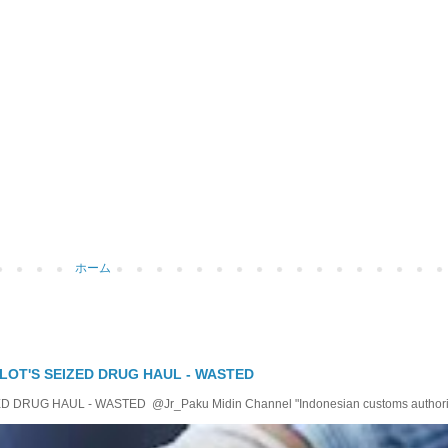
ホーム
LOT'S SEIZED DRUG HAUL - WASTED
RUG HAUL - WASTED @Jr_Paku Midin Channel "Indonesian customs authoriti