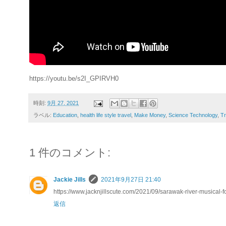
https://youtu.be/s2I_GPIRVH0
時刻:
9月 27, 2021
ラベル:
Education
,
health life style travel
,
Make Money
,
Science Technology
,
Tr
1 件のコメント:
Jackie Jills
2021年9月27日 21:40
https://www.jacknjillscute.com/2021/09/sarawak-river-musical-
返信