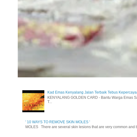
Kad Emas Kenyalang Jalan Terbaik Tebus Kepercay
KENYALANG GOLDEN CARD - Bantu Warga Emas Sara
T...
' 10 WAYS TO REMOVE SKIN MOLES '
MOLES There are several skin lesions that are very common and be