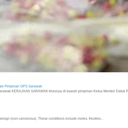
aan Pimpinan GPS Sarawak
wak KERAJAAN SARAWAK khasnya di bawah pimpinan Ketua Menteri Datuk Pat
nign (non-cancerous). These conditions include moles, freckles...