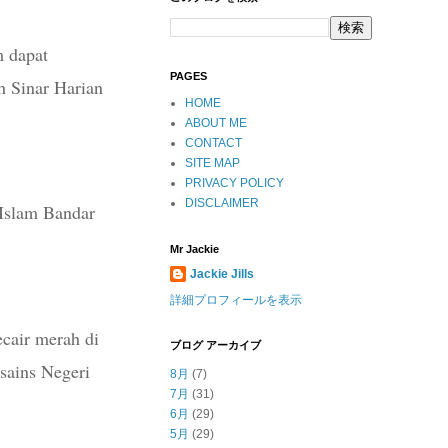
m dapat
PAGES
h Sinar Harian
HOME
ABOUT ME
CONTACT
SITE MAP
PRIVACY POLICY
DISCLAIMER
 Islam Bandar
Mr Jackie
Jackie Jills
詳細プロフィールを表示
ecair merah di
ブログ アーカイブ
sains Negeri
8月
(7)
7月
(31)
6月
(29)
5月
(29)