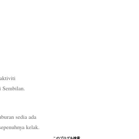
ktiviti
i Sembilan.
uburan sedia ada
sepenuhnya kelak.
このブログを検索