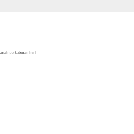
-tanah-perkuburan.html