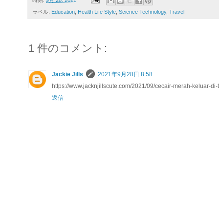
ラベル:
Education
,
Health Life Style
,
Science Technology
,
Travel
1 件のコメント:
Jackie Jills
2021年9月28日 8:58
https://www.jacknjillscute.com/2021/09/cecair-merah-keluar-di
返信