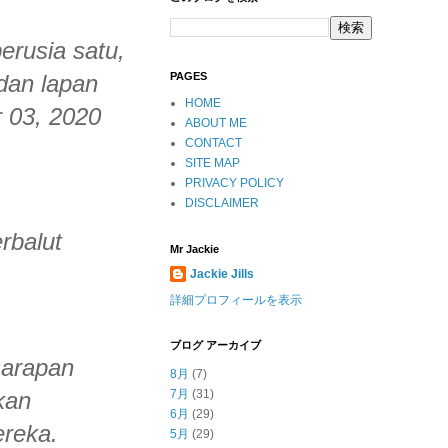
erusia satu,
 dan lapan
PAGES
HOME
r 03, 2020
ABOUT ME
CONTACT
SITE MAP
PRIVACY POLICY
DISCLAIMER
rbalut
Mr Jackie
Jackie Jills
詳細プロフィールを表示
ブログ アーカイブ
sarapan
8月
(7)
kan
7月
(31)
6月
(29)
ereka.
5月
(29)