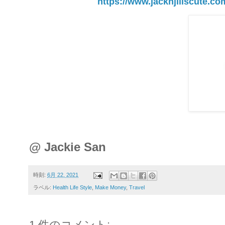
https://www.jacknjillscute.c
@ Jackie San
時刻:
6月 22, 2021
ラベル:
Health Life Style
,
Make Money
,
Travel
1 件のコメント: