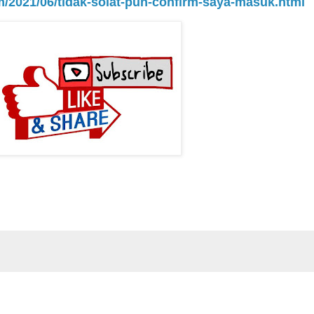
om/2021/06/tidak-solat-pun-confirm-saya-masuk.html