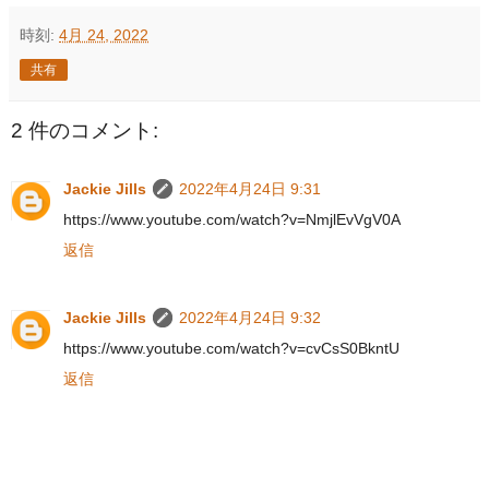
時刻:
4月 24, 2022
共有
2 件のコメント:
Jackie Jills
2022年4月24日 9:31
https://www.youtube.com/watch?v=NmjlEvVgV0A
返信
Jackie Jills
2022年4月24日 9:32
https://www.youtube.com/watch?v=cvCsS0BkntU
返信