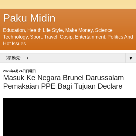
Paku Midin
Education, Health Life Style, Make Money, Science
Technology, Sport, Travel, Gosip, Entertainment, Politics And
Hot Issues
▼
2022年4月24日日曜日
Masuk Ke Negara Brunei Darussalam
Pemakaian PPE Bagi Tujuan Declare