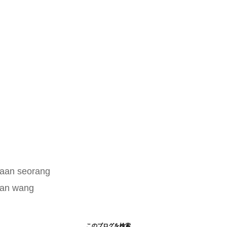
waan seorang
han wang
このブログを検索