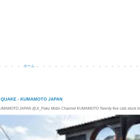
ホーム
Y QUAKE - KUMAMOTO JAPAN
TO JAPAN @Jr_Paku Midin Channel KUMAMOTO Twenty-five cats stuck insid