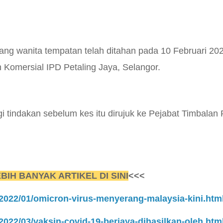
ng wanita tempatan telah ditahan pada 10 Februari 202
 Komersial IPD Petaling Jaya, Selangor.
gi tindakan sebelum kes itu dirujuk ke Pejabat Timbal
BIH BANYAK ARTIKEL DI SINI
<<<
/2022/01/omicron-virus-menyerang-malaysia-kini.htm
2022/03/vaksin-covid-19-berjaya-dihasilkan-oleh.htm