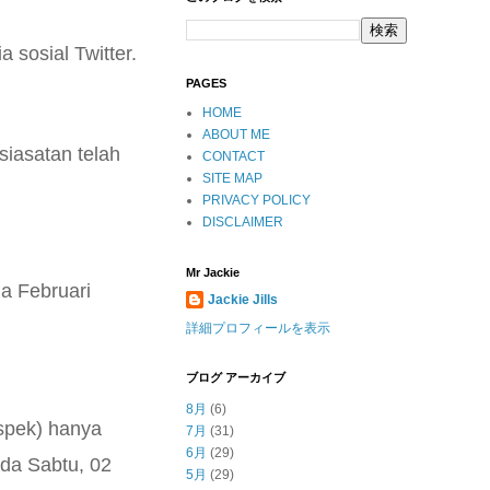
 sosial Twitter.
PAGES
HOME
ABOUT ME
siasatan telah
CONTACT
SITE MAP
PRIVACY POLICY
DISCLAIMER
Mr Jackie
a Februari
Jackie Jills
詳細プロフィールを表示
ブログ アーカイブ
8月
(6)
spek) hanya
7月
(31)
6月
(29)
ada Sabtu, 02
5月
(29)