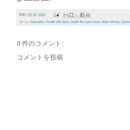
時刻:
4月 04, 2022
ラベル:
Education
,
Health Life Style
,
health life style travel
,
Make Money
,
Scien
0 件のコメント:
コメントを投稿