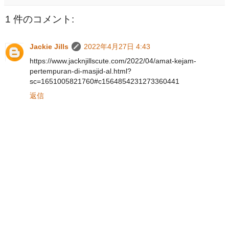
1 件のコメント:
Jackie Jills
2022年4月27日 4:43
https://www.jacknjillscute.com/2022/04/amat-kejam-
pertempuran-di-masjid-al.html?
sc=1651005821760#c1564854231273360441
返信