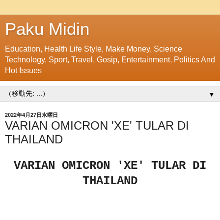
Paku Midin
Education, Health Life Style, Make Money, Science
Technology, Sport, Travel, Gosip, Entertainment, Politics And
Hot Issues
▼
2022年4月27日水曜日
VARIAN OMICRON 'XE' TULAR DI
THAILAND
VARIAN OMICRON 'XE' TULAR DI
THAILAND