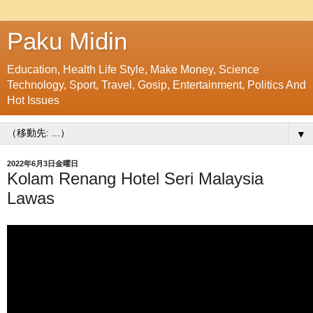
Paku Midin
Education, Health Life Style, Make Money, Science
Technology, Sport, Travel, Gosip, Entertainment, Politics And
Hot Issues
▼
2022年6月3日金曜日
Kolam Renang Hotel Seri Malaysia
Lawas