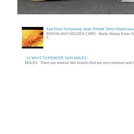
Kad Emas Kenyalang Jalan Terbaik Tebus Kepercay
KENYALANG GOLDEN CARD - Bantu Warga Emas Sara
T...
' 10 WAYS TO REMOVE SKIN MOLES '
MOLES There are several skin lesions that are very common and be