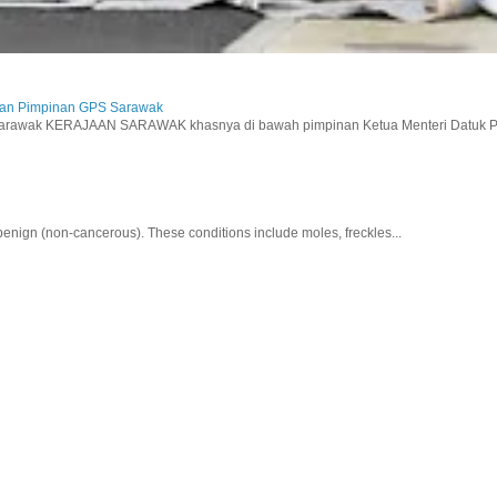
aan Pimpinan GPS Sarawak
wak KERAJAAN SARAWAK khasnya di bawah pimpinan Ketua Menteri Datuk Pat
nign (non-cancerous). These conditions include moles, freckles...