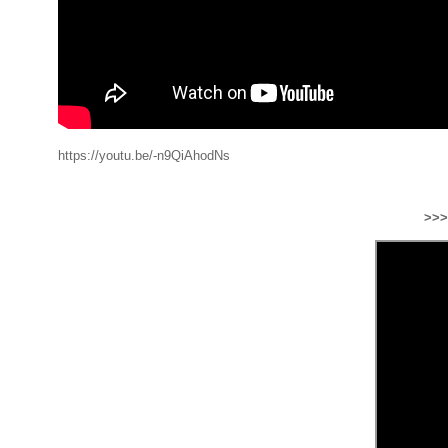
https://youtu.be/-n9QiAhodNs
>>>