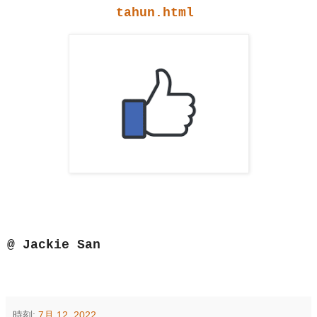
tahun.html
@ Jackie San
時刻:
7月 12, 2022