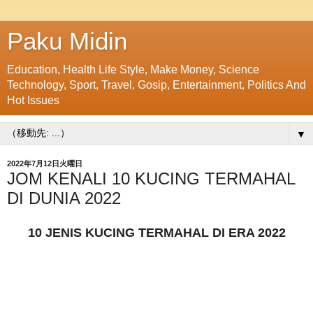
Paku Midin
Education, Health Life Style, Make Money, Science
Technology, Sport, Travel, Gosip, Entertainment, Politics And
Hot Issues
▼
2022年7月12日火曜日
JOM KENALI 10 KUCING TERMAHAL
DI DUNIA 2022
10 JENIS KUCING TERMAHAL DI ERA 2022