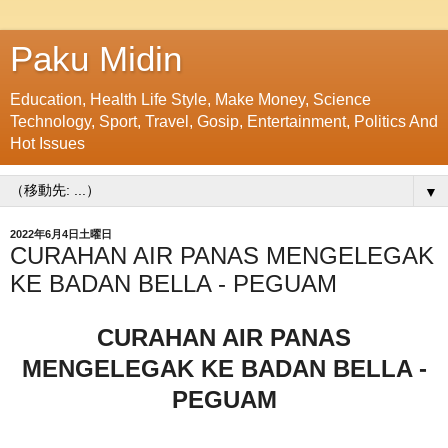
Paku Midin
Education, Health Life Style, Make Money, Science
Technology, Sport, Travel, Gosip, Entertainment, Politics And
Hot Issues
▼
2022年6月4日土曜日
CURAHAN AIR PANAS MENGELEGAK
KE BADAN BELLA - PEGUAM
CURAHAN AIR PANAS
MENGELEGAK KE BADAN BELLA -
PEGUAM