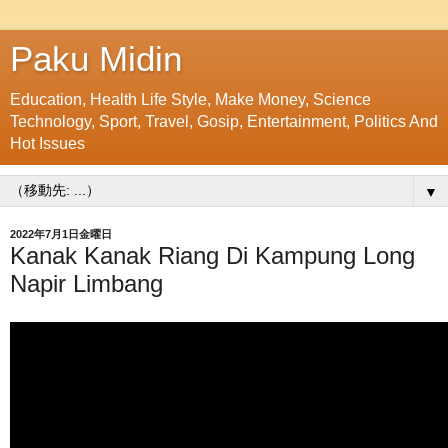
Paku Midin
Education, Health Life Style, Make Money, Science
Technology, Sport, Travel, Gosip, Entertainment, Politics And
Hot Issues
▼
2022年7月1日金曜日
Kanak Kanak Riang Di Kampung Long
Napir Limbang