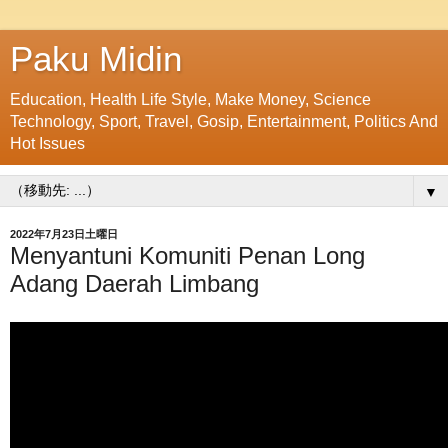
Paku Midin
Education, Health Life Style, Make Money, Science
Technology, Sport, Travel, Gosip, Entertainment, Politics And
Hot Issues
▼
2022年7月23日土曜日
Menyantuni Komuniti Penan Long
Adang Daerah Limbang