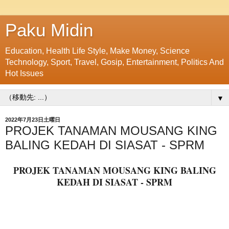
Paku Midin
Education, Health Life Style, Make Money, Science
Technology, Sport, Travel, Gosip, Entertainment, Politics And
Hot Issues
▼
2022年7月23日土曜日
PROJEK TANAMAN MOUSANG KING
BALING KEDAH DI SIASAT - SPRM
PROJEK TANAMAN MOUSANG KING BALING
KEDAH DI SIASAT - SPRM