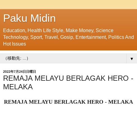
Paku Midin
Education, Health Life Style, Make Money, Science
Technology, Sport, Travel, Gosip, Entertainment, Politics And
Hot Issues
▼
2022年7月24日日曜日
REMAJA MELAYU BERLAGAK HERO -
MELAKA
REMAJA MELAYU BERLAGAK HERO - MELAKA