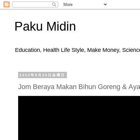
Paku Midin
Education, Health Life Style, Make Money, Science
2022年8月26日金曜日
Jom Beraya Makan Bihun Goreng & Ayam