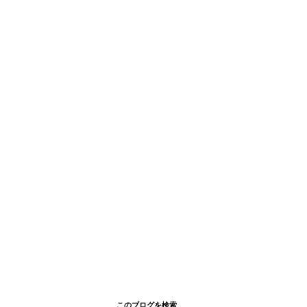
このブログを検索