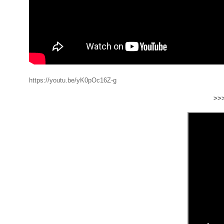
https://youtu.be/yK0pOc16Z-g
>>