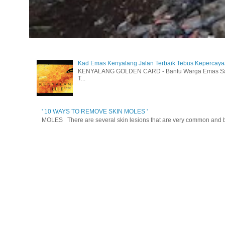
Kad Emas Kenyalang Jalan Terbaik Tebus Kepercay
KENYALANG GOLDEN CARD - Bantu Warga Emas Sara
T...
' 10 WAYS TO REMOVE SKIN MOLES '
MOLES There are several skin lesions that are very common and be