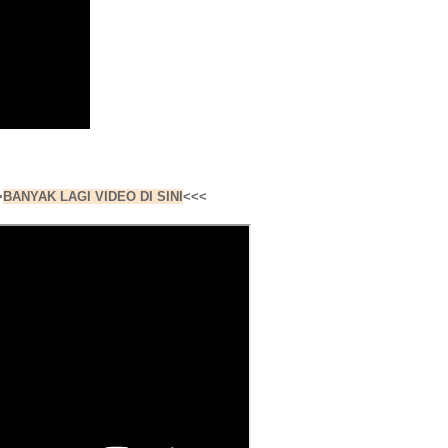
>
BANYAK LAGI VIDEO DI SINI
<<<