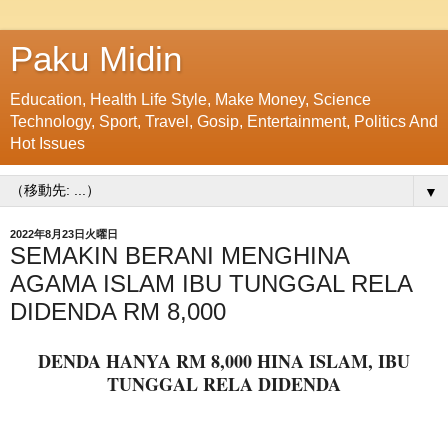
Paku Midin
Education, Health Life Style, Make Money, Science
Technology, Sport, Travel, Gosip, Entertainment, Politics And
Hot Issues
▼
2022年8月23日火曜日
SEMAKIN BERANI MENGHINA
AGAMA ISLAM IBU TUNGGAL RELA
DIDENDA RM 8,000
DENDA HANYA RM 8,000 HINA ISLAM, IBU
TUNGGAL RELA DIDENDA