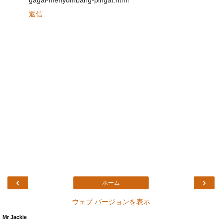
gagal-menyumbang-pingat.html
返信
‹
›
ホーム
ウェブ バージョンを表示
Mr Jackie