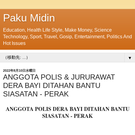
Paku Midin
Education, Health Life Style, Make Money, Science
Technology, Sport, Travel, Gosip, Entertainment, Politics And
Hot Issues
▼
2022年8月10日水曜日
ANGGOTA POLIS & JURURAWAT
DERA BAYI DITAHAN BANTU
SIASATAN - PERAK
ANGGOTA POLIS DERA BAYI DITAHAN BANTU
SIASATAN - PERAK