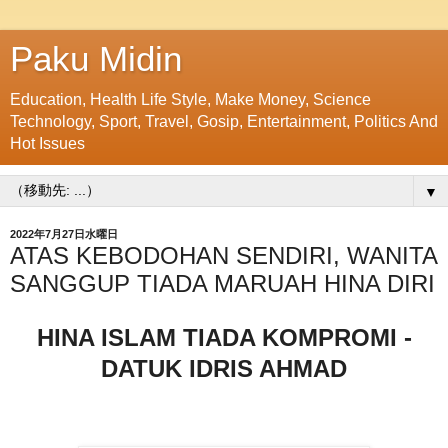
Paku Midin
Education, Health Life Style, Make Money, Science
Technology, Sport, Travel, Gosip, Entertainment, Politics And
Hot Issues
▼
2022年7月27日水曜日
ATAS KEBODOHAN SENDIRI, WANITA
SANGGUP TIADA MARUAH HINA DIRI
HINA ISLAM TIADA KOMPROMI -
DATUK IDRIS AHMAD