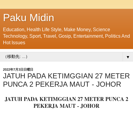
Paku Midin
Education, Health Life Style, Make Money, Science
Technology, Sport, Travel, Gosip, Entertainment, Politics And
Hot Issues
▼
2022年7月3日日曜日
JATUH PADA KETIMGGIAN 27 METER
PUNCA 2 PEKERJA MAUT - JOHOR
JATUH PADA KETIMGGIAN 27 METER PUNCA 2
PEKERJA MAUT - JOHOR