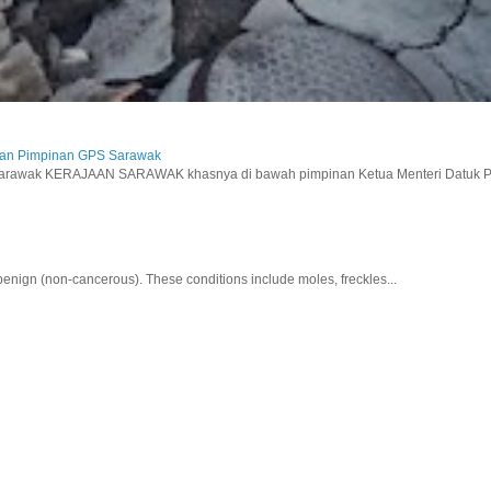
aan Pimpinan GPS Sarawak
wak KERAJAAN SARAWAK khasnya di bawah pimpinan Ketua Menteri Datuk Pat
nign (non-cancerous). These conditions include moles, freckles...