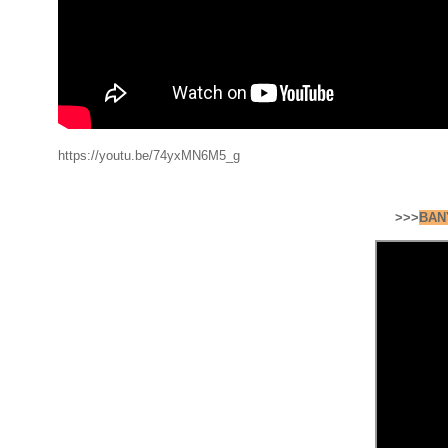
https://youtu.be/74yxMN6M5_g
>>>
BAN