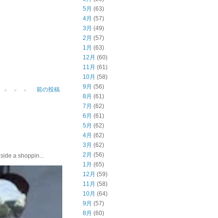
5月
(63)
4月
(57)
3月
(49)
2月
(57)
1月
(63)
12月
(60)
11月
(61)
10月
(58)
9月
(56)
前の投稿
8月
(61)
7月
(62)
6月
(61)
5月
(62)
4月
(62)
3月
(62)
2月
(56)
e a shoppin...
1月
(65)
12月
(59)
11月
(58)
10月
(64)
9月
(57)
8月
(60)