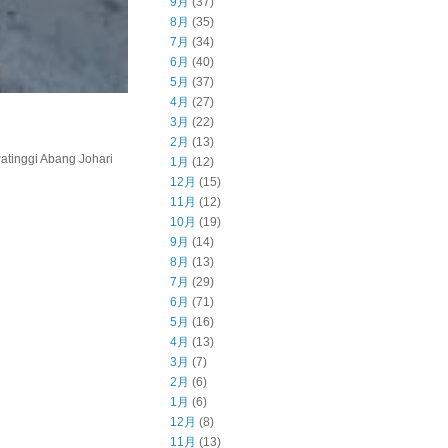
9月
(37)
8月
(35)
7月
(34)
6月
(40)
5月
(37)
4月
(27)
3月
(22)
2月
(13)
inggi Abang Johari
1月
(12)
12月
(15)
11月
(12)
10月
(19)
9月
(14)
8月
(13)
7月
(29)
6月
(71)
5月
(16)
4月
(13)
3月
(7)
2月
(6)
1月
(6)
12月
(8)
11月
(13)