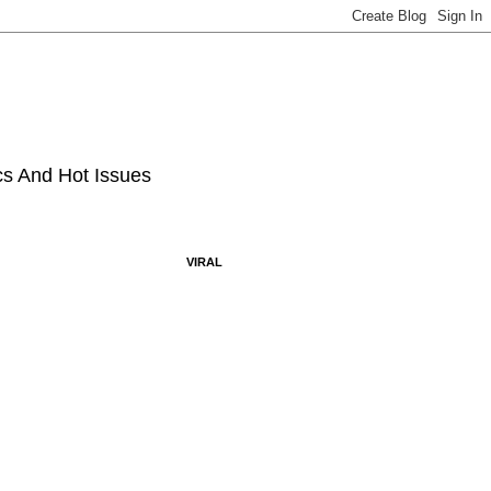
ics And Hot Issues
VIRAL