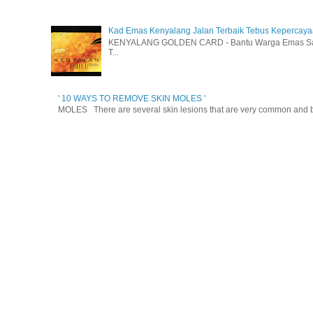
Kad Emas Kenyalang Jalan Terbaik Tebus Kepercay
KENYALANG GOLDEN CARD - Bantu Warga Emas Sara
T...
' 10 WAYS TO REMOVE SKIN MOLES '
MOLES There are several skin lesions that are very common and be