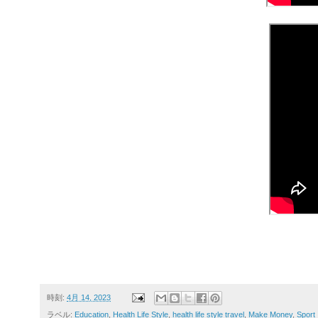
時刻:
4月 14, 2023
ラベル:
Education
,
Health Life Style
,
health life style travel
,
Make Money
,
Sport