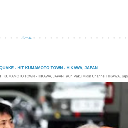
ホーム
QUAKE - HIT KUMAMOTO TOWN - HIKAWA, JAPAN
KUMAMOTO TOWN - HIKAWA, JAPAN @Jr_Paku Midin Channel HIKAWA, Japan T