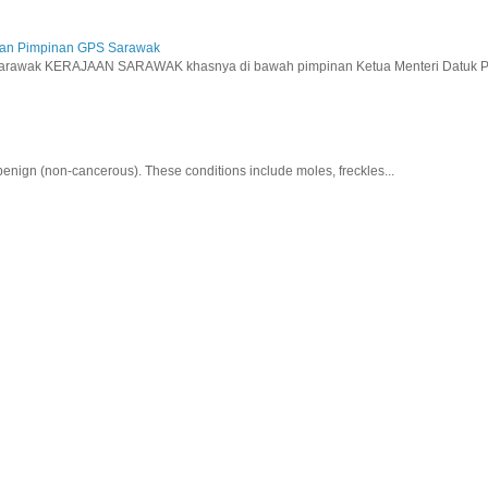
aan Pimpinan GPS Sarawak
wak KERAJAAN SARAWAK khasnya di bawah pimpinan Ketua Menteri Datuk Pat
nign (non-cancerous). These conditions include moles, freckles...