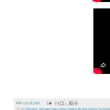
時刻:
11月 05, 2023
ラベル:
Education
,
education make money health & life style Science Technolo