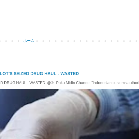
ホーム
LOT'S SEIZED DRUG HAUL - WASTED
RUG HAUL - WASTED @Jr_Paku Midin Channel "Indonesian customs authoriti