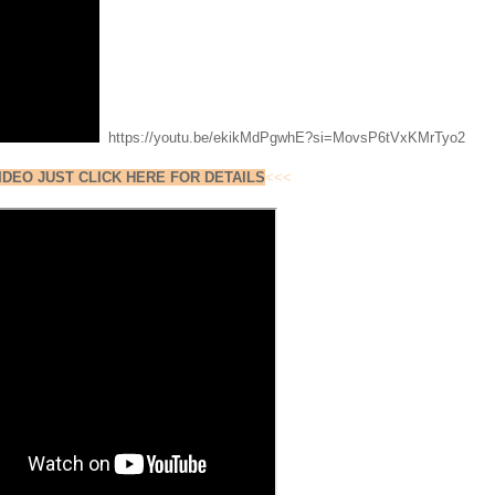
https://youtu.be/ekikMdPgwhE?si=MovsP6tVxKMrTyo2
IDEO JUST CLICK HERE FOR DETAILS
<<<