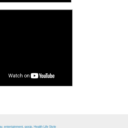
gy
,
entertainment
,
gosip
,
Health Life Style