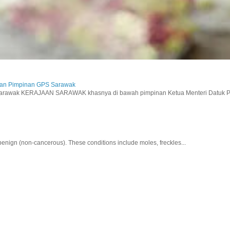
aan Pimpinan GPS Sarawak
wak KERAJAAN SARAWAK khasnya di bawah pimpinan Ketua Menteri Datuk Pat
nign (non-cancerous). These conditions include moles, freckles...