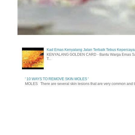
Kad Emas Kenyalang Jalan Terbaik Tebus Kepercay
KENYALANG GOLDEN CARD - Bantu Warga Emas Sara
T...
' 10 WAYS TO REMOVE SKIN MOLES '
MOLES There are several skin lesions that are very common and be