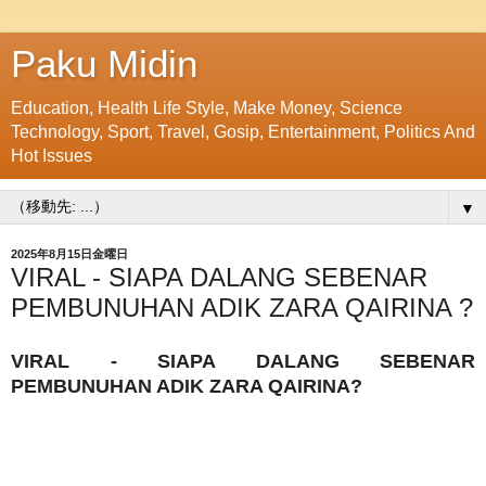
Paku Midin
Education, Health Life Style, Make Money, Science
Technology, Sport, Travel, Gosip, Entertainment, Politics And
Hot Issues
▼
2025年8月15日金曜日
VIRAL - SIAPA DALANG SEBENAR
PEMBUNUHAN ADIK ZARA QAIRINA ?
VIRAL - SIAPA DALANG SEBENAR
PEMBUNUHAN ADIK ZARA QAIRINA?