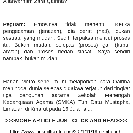
Allahyarham Zara Qairina?
Peguam:
Emosinya tidak menentu. Ketika
pengecaman (jenazah), dia berat (hati), bukan
sesuatu yang mudah. Sedih terpaksa melalui proses
itu. Bukan mudah, selepas (proses) gali (kubur
arwah) dan proses bedah siasat. Saya sendiri
nampak, bukan mudah.
Harian Metro sebelum ini melaporkan Zara Qairina
meninggal dunia selepas didakwa terjatuh dari tingkat
tiga bangunan asrama Sekolah Menengah
Kebangsaan Agama (SMKA) Tun Datu Mustapha,
Limauan di Kinarut pada 16 Julai lalu.
>>>MORE ARTICLE JUST CLICK AND READ<<<
https://www.jacknjillscute.com/2021/11/18-pembunuh-