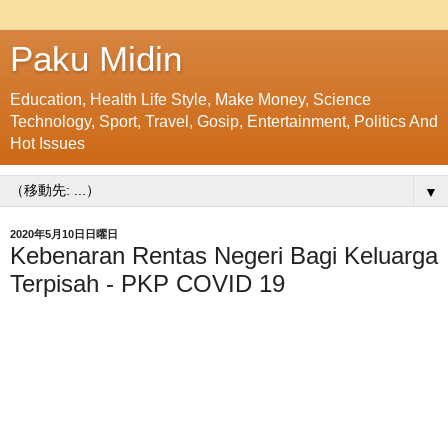
Paku Midin
Education, Health Life Style, Make Money, Science
Technology, Sport, Travel, Gosip, Entertainment, Politics And
Hot Issues
▼
2020年5月10日日曜日
Kebenaran Rentas Negeri Bagi Keluarga
Terpisah - PKP COVID 19