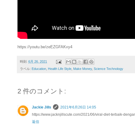
https://youtu.be/zeEZGFAKvy4
時刻:
6月 26, 2021
ラベル:
Education
,
Health Life Style
,
Make Money
,
Science Technology
2 件のコメント:
Jackie Jills
2021年6月26日 14:05
https://www.jacknjillscute.com/2021/06/viral-diet-terbaik-den
返信