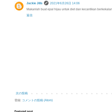
Jackie Jills
2021年6月26日 14:06
Makanlah buat epal hijau untuk diet dan kecantikan berkekalan
返信
次の投稿
登録:
コメントの投稿 (Atom)
Featured post