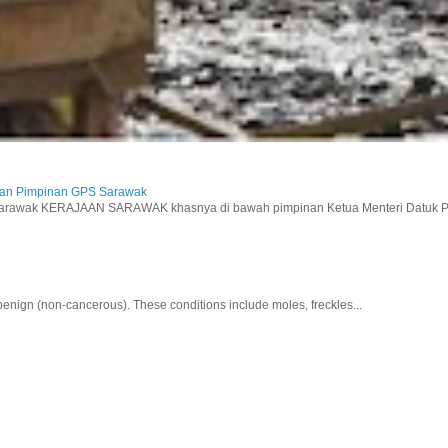
aan Pimpinan GPS Sarawak
wak KERAJAAN SARAWAK khasnya di bawah pimpinan Ketua Menteri Datuk Pat
nign (non-cancerous). These conditions include moles, freckles...