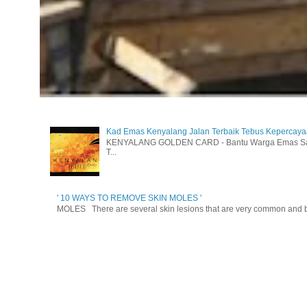
Kad Emas Kenyalang Jalan Terbaik Tebus Kepercay
KENYALANG GOLDEN CARD - Bantu Warga Emas Sara
T...
' 10 WAYS TO REMOVE SKIN MOLES '
MOLES There are several skin lesions that are very common and be