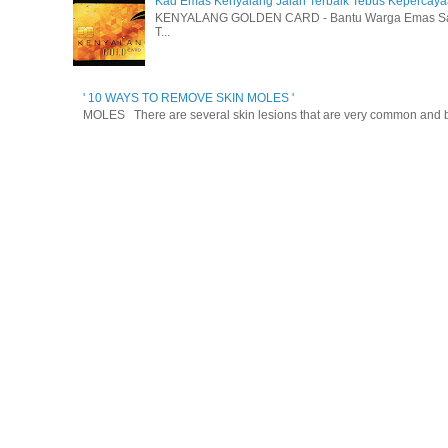
Kad Emas Kenyalang Jalan Terbaik Tebus Kepercay
KENYALANG GOLDEN CARD - Bantu Warga Emas Sara
T...
' 10 WAYS TO REMOVE SKIN MOLES '
MOLES There are several skin lesions that are very common and be