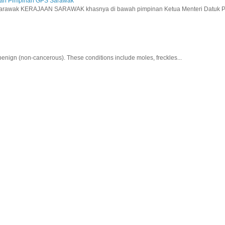
aan Pimpinan GPS Sarawak
wak KERAJAAN SARAWAK khasnya di bawah pimpinan Ketua Menteri Datuk Pat
nign (non-cancerous). These conditions include moles, freckles...