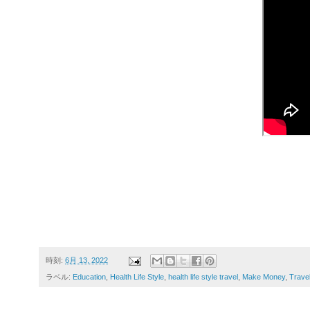
時刻:
6月 13, 2022
ラベル:
Education
,
Health Life Style
,
health life style travel
,
Make Money
,
Trave