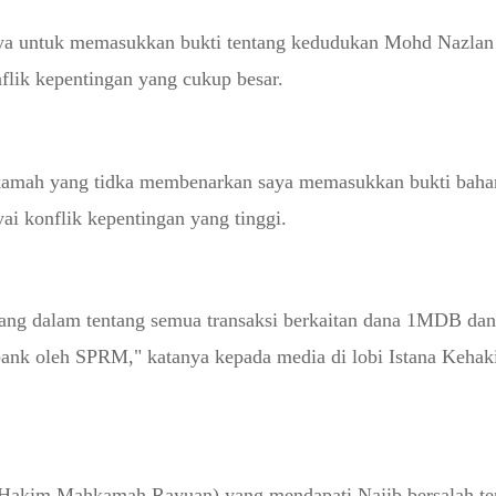
ya untuk memasukkan bukti tentang kedudukan Mohd Nazla
ik kepentingan yang cukup besar.
hkamah yang tidka membenarkan saya memasukkan bukti baha
 konflik kepentingan yang tinggi.
ang dalam tentang semua transaksi berkaitan dana 1MDB dan
bank oleh SPRM," katanya kepada media di lobi Istana Keha
akim Mahkamah Rayuan) yang mendapati Najib bersalah ter