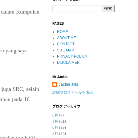
n dalam Kumpulan
PAGES
HOME
ABOUT ME
CONTACT
ru yang saya
SITE MAP
PRIVACY POLICY
DISCLAIMER
Mr Jackie
Jackie Jills
 juga SRC, selain
詳細プロフィールを表示
kiman pada 16
ブログ アーカイブ
8月
(7)
7月
(31)
6月
(29)
5月
(29)
hadap tujuh (7)