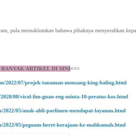
am, pula memaklumkan bahawa pihaknya menyerahkan kepad
 BANYAK ARTIKEL DI SINI
<<<
com/2022/07/projek-tanaman-mousang-king-baling.html
/2020/08/viral-lim-guan-eng-minta-10-peratus-kos.html
om/2022/05/anak-ahli-parlimen-mendapat-layanan.html
com/2022/05/peguam-heret-kerajaan-ke-mahkamah.html