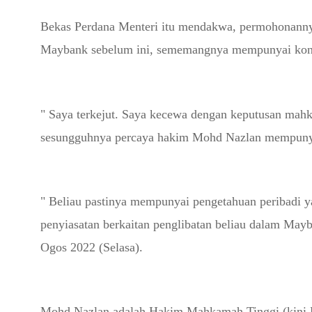
Bekas Perdana Menteri itu mendakwa, permohonann
Maybank sebelum ini, sememangnya mempunyai konfl
" Saya terkejut. Saya kecewa dengan keputusan ma
sesungguhnya percaya hakim Mohd Nazlan mempunyai
" Beliau pastinya mempunyai pengetahuan peribadi y
penyiasatan berkaitan penglibatan beliau dalam May
Ogos 2022 (Selasa).
Mohd Nazlan adalah Hakim Mahkamah Tinggi (kini H