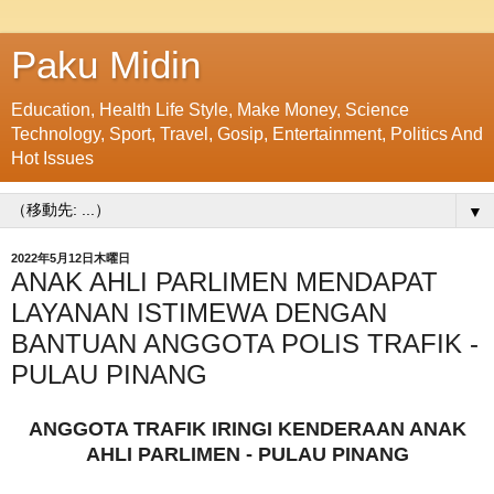
Paku Midin
Education, Health Life Style, Make Money, Science
Technology, Sport, Travel, Gosip, Entertainment, Politics And
Hot Issues
▼
2022年5月12日木曜日
ANAK AHLI PARLIMEN MENDAPAT
LAYANAN ISTIMEWA DENGAN
BANTUAN ANGGOTA POLIS TRAFIK -
PULAU PINANG
ANGGOTA TRAFIK IRINGI KENDERAAN ANAK
AHLI PARLIMEN - PULAU PINANG