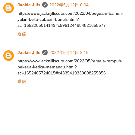
Jackie Jills
2022年5月12日 0:04
https://www.jacknjillscute.com/2022/04/peguam-bainun-
yakin-bella-cubaan-bunuh.html?
sc=1652285014149#c5961244884821655577
返信
Jackie Jills
2022年5月14日 2:15
https://www.jacknjillscute.com/2022/05/remaja-rempuh-
pekerja-ketika-memandu.html?
sc=1652465724015#c4335419339698255856
返信