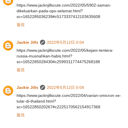
https://www.jacknjillscute.com/2022/05/5902-saman-
dikeluarkan-pada-ops-selamat.html?
sc=1652285036239#c5173337412103635608
返信
Jackie Jills
2022年5月12日 0:04
https://www.jacknjillscute.com/2022/05/kejam-tentera-
russia-musnahkan-habis.html?
sc=1652285028430#c2599311774475268188
返信
Jackie Jills
2022年5月12日 0:04
https://www.jacknjillscute.com/2022/04/varian-omicron-xe-
tular-di-thailand.html?
sc=1652285020267#c2225170562154917368
返信