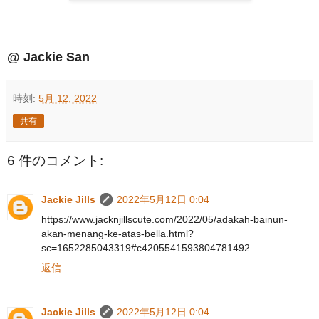
@ Jackie San
時刻:
5月 12, 2022
共有
6 件のコメント:
Jackie Jills
2022年5月12日 0:04
https://www.jacknjillscute.com/2022/05/adakah-bainun-
akan-menang-ke-atas-bella.html?
sc=1652285043319#c4205541593804781492
返信
Jackie Jills
2022年5月12日 0:04