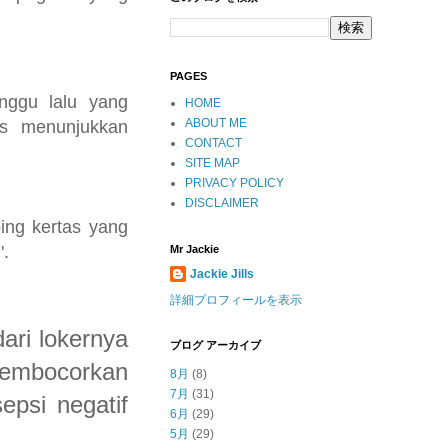
PAGES
inggu lalu yang
HOME
ABOUT ME
us menunjukkan
CONTACT
SITE MAP
PRIVACY POLICY
DISCLAIMER
ing kertas yang
'.
Mr Jackie
Jackie Jills
詳細プロフィールを表示
ari lokernya
ブログ アーカイブ
membocorkan
8月
(8)
7月
(31)
epsi negatif
6月
(29)
5月
(29)