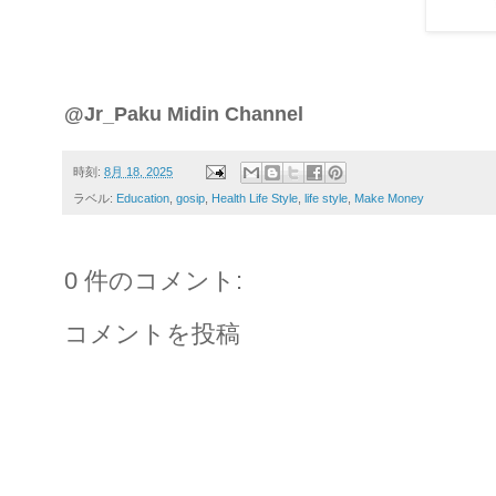
@Jr_Paku Midin Channel
時刻:
8月 18, 2025
ラベル:
Education
,
gosip
,
Health Life Style
,
life style
,
Make Money
0 件のコメント:
コメントを投稿