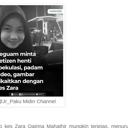
@Jr_Paku Midin Channel
dap kes Zara Qairina Mahathir mungkin terjejas, menu