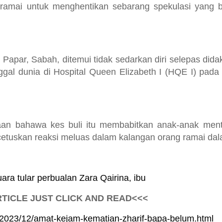
amai untuk menghentikan sebarang spekulasi yang b
i Papar, Sabah, ditemui tidak sedarkan diri selepas dida
al dunia di Hospital Queen Elizabeth I (HQE I) pada 
kwaan bahawa kes buli itu membabitkan anak-anak ment
etuskan reaksi meluas dalam kalangan orang ramai dala
ara tular perbualan Zara Qairina, ibu
TICLE JUST CLICK AND READ<<<
m/2023/12/amat-kejam-kematian-zharif-bapa-belum.html