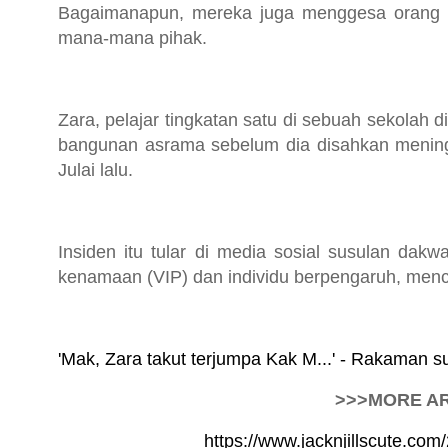
Bagaimanapun, mereka juga menggesa orang r
mana-mana pihak.
Zara, pelajar tingkatan satu di sebuah sekolah d
bangunan asrama sebelum dia disahkan meningg
Julai lalu.
Insiden itu tular di media sosial susulan da
kenamaan (VIP) dan individu berpengaruh, menc
'Mak, Zara takut terjumpa Kak M...' - Rakaman su
>>>MORE AR
https://www.jacknjillscute.co