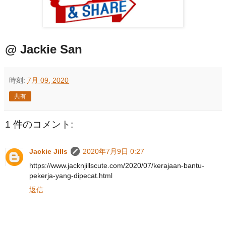
@ Jackie San
時刻:
7月 09, 2020
共有
1 件のコメント:
Jackie Jills
2020年7月9日 0:27
https://www.jacknjillscute.com/2020/07/kerajaan-bantu-
pekerja-yang-dipecat.html
返信