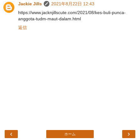
Jackie Jills
2021年8月22日 12:43
https://www.jacknjillscute.com/2021/08/kes-buli-punca-
anggota-tudm-maut-dalam.html
返信
‹
›
ホーム