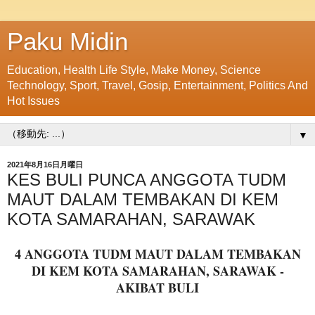
Paku Midin
Education, Health Life Style, Make Money, Science
Technology, Sport, Travel, Gosip, Entertainment, Politics And
Hot Issues
▼
2021年8月16日月曜日
KES BULI PUNCA ANGGOTA TUDM
MAUT DALAM TEMBAKAN DI KEM
KOTA SAMARAHAN, SARAWAK
4 ANGGOTA TUDM MAUT DALAM TEMBAKAN
DI KEM KOTA SAMARAHAN, SARAWAK -
AKIBAT BULI