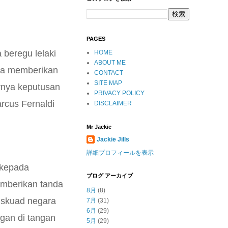
PAGES
beregu lelaki
HOME
ABOUT ME
ga memberikan
CONTACT
SITE MAP
rnya keputusan
PRIVACY POLICY
rcus Fernaldi
DISCLAIMER
Mr Jackie
Jackie Jills
詳細プロフィールを表示
 kepada
ブログ アーカイブ
emberikan tanda
8月
(8)
 skuad negara
7月
(31)
6月
(29)
ngan di tangan
5月
(29)