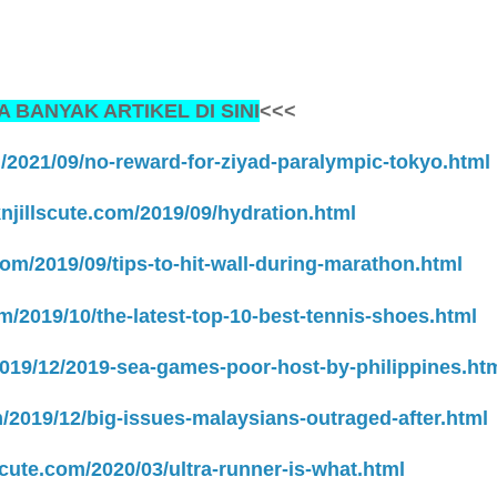
 BANYAK ARTIKEL DI SINI
<<<
m/2021/09/no-reward-for-ziyad-paralympic-tokyo.html
njillscute.com/2019/09/hydration.html
com/2019/09/tips-to-hit-wall-during-marathon.html
om/2019/10/the-latest-top-10-best-tennis-shoes.html
2019/12/2019-sea-games-poor-host-by-philippines.ht
m/2019/12/big-issues-malaysians-outraged-after.html
scute.com/2020/03/ultra-runner-is-what.html