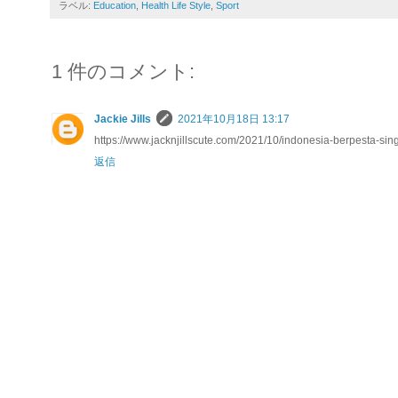
ラベル:
Education
,
Health Life Style
,
Sport
1 件のコメント:
Jackie Jills
2021年10月18日 13:17
https://www.jacknjillscute.com/2021/10/indonesia-berpesta-sin
返信