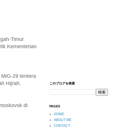
ngah-Timur
etik Kementerian
 MiG-29 tentera
h Hijrah.
このブログを検索
moskovsk di
PAGES
HOME
ABOUT ME
CONTACT