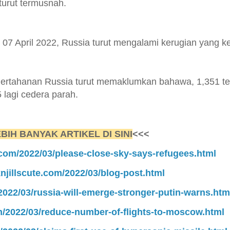
turut termusnah.
07 April 2022, Russia turut mengalami kerugian yang ke
Pertahanan Russia turut memaklumkan bahawa, 1,351 te
 lagi cedera parah.
BIH BANYAK ARTIKEL DI SINI
<<<
.com/2022/03/please-close-sky-says-refugees.html
njillscute.com/2022/03/blog-post.html
2022/03/russia-will-emerge-stronger-putin-warns.htm
om/2022/03/reduce-number-of-flights-to-moscow.html