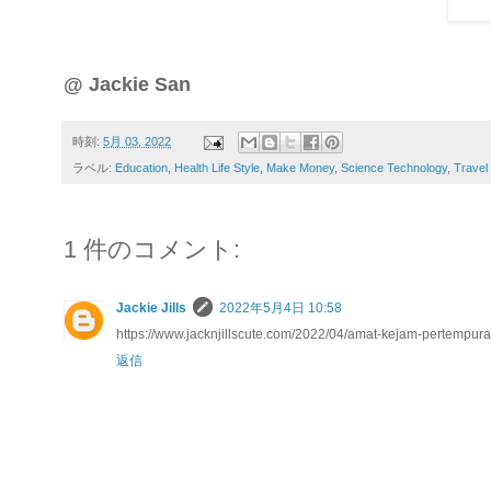
@ Jackie San
時刻:
5月 03, 2022
ラベル:
Education
,
Health Life Style
,
Make Money
,
Science Technology
,
Travel
1 件のコメント:
Jackie Jills
2022年5月4日 10:58
https://www.jacknjillscute.com/2022/04/amat-kejam-pertempura
返信