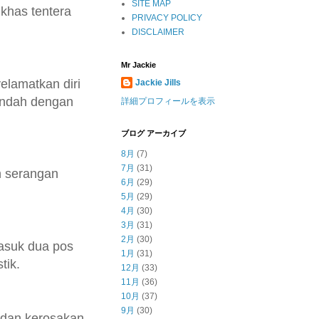
SITE MAP
 khas tentera
PRIVACY POLICY
DISCLAIMER
Mr Jackie
elamatkan diri
Jackie Jills
indah dengan
詳細プロフィールを表示
ブログ アーカイブ
8月
(7)
7月
(31)
n serangan
6月
(29)
5月
(29)
4月
(30)
3月
(31)
2月
(30)
asuk dua pos
1月
(31)
tik.
12月
(33)
11月
(36)
10月
(37)
9月
(30)
 dan kerosakan