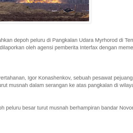
hkan depoh peluru di Pangkalan Udara Myrhorod di Te
g dilaporkan oleh agensi pemberita Interfax dengan mem
ertahanan, Igor Konashenkov, sebuah pesawat pejuang
urut musnah dalam serangan ke atas pangkalan di wilaya
h peluru besar turut musnah berhampiran bandar Novo