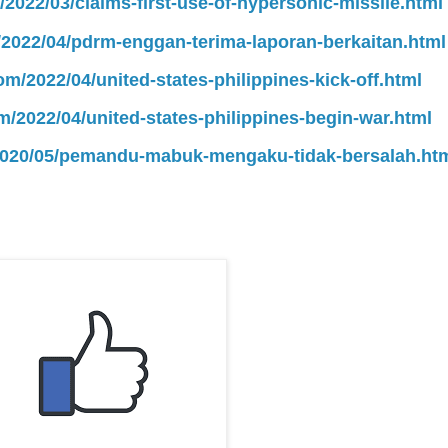
/2022/03/claims-first-use-of-hypersonic-missile.html
m/2022/04/pdrm-enggan-terima-laporan-berkaitan.html
om/2022/04/united-states-philippines-kick-off.html
m/2022/04/united-states-philippines-begin-war.html
/2020/05/pemandu-mabuk-mengaku-tidak-bersalah.ht