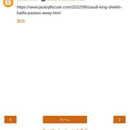
https://www.jacknjillscute.com/2022/06/saudi-king-sheikh-
kalifa-passes-away.html
返信
‹
›
ホーム