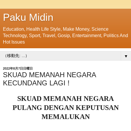
Paku Midin
Education, Health Life Style, Make Money, Science
Technology, Sport, Travel, Gosip, Entertainment, Politics And
Hot Issues
▼
2022年8月7日日曜日
SKUAD MEMANAH NEGARA
KECUNDANG LAGI !
SKUAD MEMANAH NEGARA
PULANG DENGAN KEPUTUSAN
MEMALUKAN