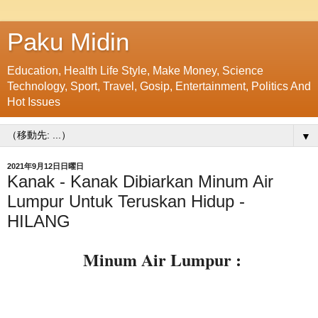
Paku Midin
Education, Health Life Style, Make Money, Science
Technology, Sport, Travel, Gosip, Entertainment, Politics And
Hot Issues
▼
2021年9月12日日曜日
Kanak - Kanak Dibiarkan Minum Air
Lumpur Untuk Teruskan Hidup -
HILANG
Minum Air Lumpur :